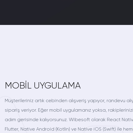
MOBİL UYGULAMA
Müşterileriniz artık cebinden alışveriş yapıyor, randevu alı
sipariş veriyor. Eğer mobil uygulamanız yoksa, rakiplerinizi
adım gerisinde kalıyorsunuz. Wibesoft olarak React Nativ
Flutter, Native Android (Kotlin) ve Native iOS (Swift) ile he