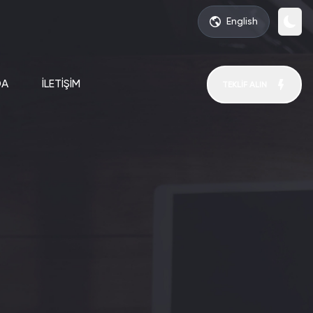
English
DA
İLETİŞİM
TEKLİF ALIN