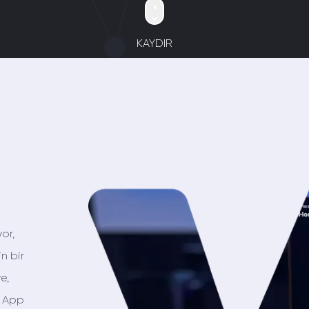
KAYDIR
yor,
n bir
e,
m App